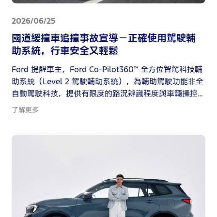
2026/06/25
國道緩撞車追撞事故宣導－正確使用駕駛輔
助系統，行車安全又輕鬆
Ford 提醒車主，Ford Co-Pilot360™ 全方位智駕科技輔
助系統（Level 2 駕駛輔助系統），為輔助駕駛功能非全
自動駕駛科技，提供有限度的路況辨識程度與車輛操控
介入能力，無法取代駕駛人判斷與掌握能力，請勿過度
了解更多
仰賴此系統而忽略駕駛人應注意路況之義務。