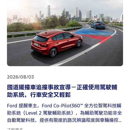
BOLD GO FORD」全新品牌溝通主軸所代表的果敢行動
力與無畏精神。
2026/08/03
國道緩撞車追撞事故宣導－正確使用駕駛輔
助系統，行車安全又輕鬆
Ford 提醒車主，Ford Co-Pilot360™ 全方位智駕科技輔
助系統（Level 2 駕駛輔助系統），為輔助駕駛功能非全
自動駕駛科技，提供有限度的路況辨識程度與車輛操控
介入能力，無法取代駕駛人判斷與掌握能力，請勿過度
了解更多