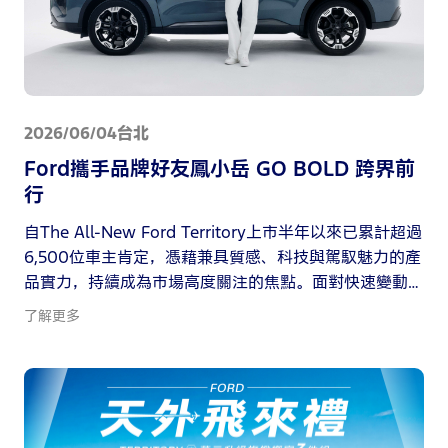
2026/06/04
台北
Ford攜手品牌好友鳳小岳 GO BOLD 跨界前
行
自The All-New Ford Territory上市半年以來已累計超過
6,500位車主肯定，憑藉兼具質感、科技與駕馭魅力的產
品實力，持續成為市場高度關注的焦點。面對快速變動
的市場環境與日益多元的消費期待，福特六和始終選擇
了解更多
主動迎向改變，以「GO BOLD GO FORD」為核心理
念，傳遞勇於突破既有框架、持續探索未來可能的品牌
態度，同時展現持續深耕台灣市場的長期承諾。