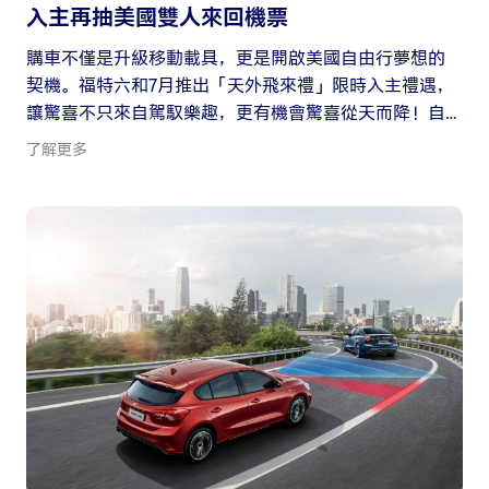
入主再抽美國雙人來回機票
購車不僅是升級移動載具，更是開啟美國自由行夢想的
契機。福特六和7月推出「天外飛來禮」限時入主禮遇，
讓驚喜不只來自駕馭樂趣，更有機會驚喜從天而降！自
2026年7月1日至7月31日止，消費者至全台Ford展示中心
了解更多
試乘任一車款，即可獲得Ford迷你磁吸燈箱；入主再享
週週抽價值八萬元的美國雙人來回機票，完成指定社群
任務還有機會抽中雄獅旅遊金。