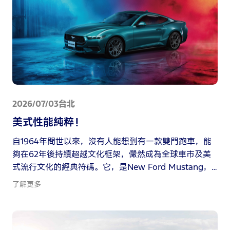
2026/07/03
台北
美式性能純粹！
自1964年問世以來，沒有人能想到有一款雙門跑車，能
夠在62年後持續超越文化框架，儼然成為全球車市及美
式流行文化的經典符碼。它，是New Ford Mustang，
一台被外界公認完美詮釋美國自由、奔放、不羈精神的
了解更多
當代經典，一台秉持初心，在進化中坦然釋放桀驁天
性、在叛逆之中挑戰自我極限，完美體現了「Born
Untamed.」的性能基因，更完美呼應福特六和「GO