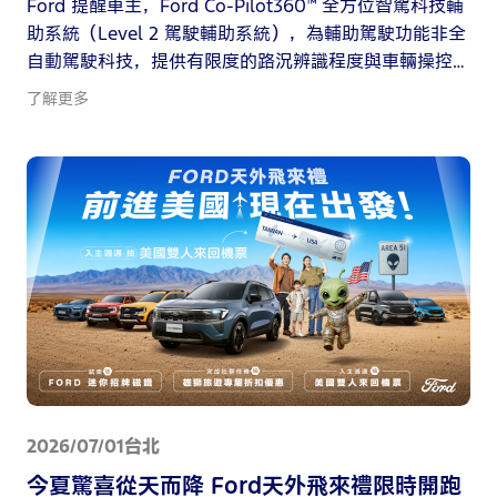
Ford 提醒車主，Ford Co-Pilot360™ 全方位智駕科技輔
助系統（Level 2 駕駛輔助系統），為輔助駕駛功能非全
自動駕駛科技，提供有限度的路況辨識程度與車輛操控
介入能力，無法取代駕駛人判斷與掌握能力，請勿過度
了解更多
仰賴此系統而忽略駕駛人應注意路況之義務。
2026/07/01
台北
今夏驚喜從天而降 Ford天外飛來禮限時開跑