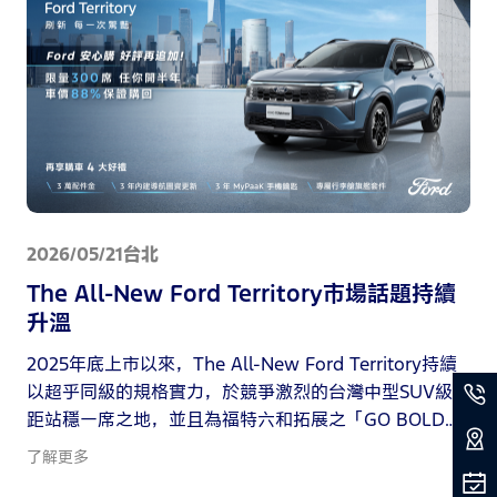
雄獅旅遊金〔註二〕。
2026/05/21
台北
The All-New Ford Territory市場話題持續
升溫
2025年底上市以來，The All-New Ford Territory持續
以超乎同級的規格實力，於競爭激烈的台灣中型SUV級
距站穩一席之地，並且為福特六和拓展之「GO BOLD
GO FORD」創新移動格局奠立穩健基礎。早先為致敬美
了解更多
國傳奇公路Route 66百年里程碑所推出的「Legend 66