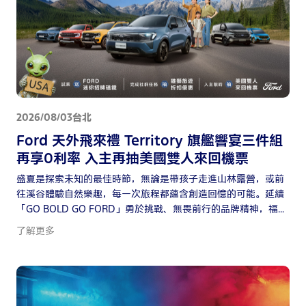
2026/08/03
台北
Ford 天外飛來禮 Territory 旗艦響宴三件組
再享0利率 入主再抽美國雙人來回機票
盛夏是探索未知的最佳時節，無論是帶孩子走進山林露營，或前
往溪谷體驗自然樂趣，每一次旅程都蘊含創造回憶的可能。延續
「GO BOLD GO FORD」勇於挑戰、無畏前行的品牌精神，福特
六和8月推出全車系購車方案，自2026年8月1日至8月31日止，
了解更多
消費者至全台Ford展示中心試乘任一車款，即可獲得Ford迷你
磁吸燈箱；入主再享限時抽價值八萬元的美國雙人來回機票，完
成指定社群任務還有機會抽中雄獅旅遊金，邀請消費者以的方式
開啟下一段冒險旅程。