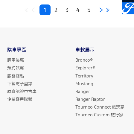
無界版」，其升級價值12萬的全新傳奇外觀／內裝專屬配
置，限量300台配額同步熱銷倒數中，成功斬獲市場熱烈
1
2
3
4
5
迴響並帶動話題。
購車專區
車款展示
購車優惠
Bronco®
預約試駕
Explorer®
服務據點
Territory
下載電子型錄
Mustang
原廠認證中古車
Ranger
企業客戶聯繫
Ranger Raptor
Tourneo Connect 旅玩家
Tourneo Custom 旅行家