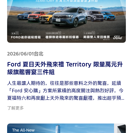
2026/06/01
台北
Ford 夏日天外飛來禮 Territory 限量萬元升
級旗艦響宴三件組
人生最讓人期待的，往往是那些意料之外的驚喜，延續
「Ford 安心購」方案所累積的高度關注與熱烈好評，今
夏福特六和再度獻上天外飛來的驚喜獻禮，推出超乎預
期的限時入主禮遇！自 2026 年 6 月 1 日至 6 月 30 日
了解更多
止，消費者至全台Ford展示中心試乘任一車款，即可獲
得 Ford 迷你磁吸燈箱，入主再享週週抽價值八萬元的美
國雙人來回機票〔註一〕，完成社群任務還有機會抽中