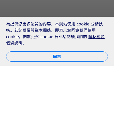
為提供您更多優質的內容，本網站使用 cookie 分析技
術。若您繼續閱覽本網站，即表示您同意我們使用
cookie，關於更多 cookie 資訊請閱讀我們的
隱私權暨
個資說明
。
同意
動力科技
®
突破動能等於耗能的絕對定律，EcoBoost
渦輪
增壓汽油引擎，創造小排氣量也能擁有大馬力的無
限可能！