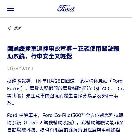
返回
國道緩撞車追撞事故宣導－正確使用駕駛輔
助系統，行車安全又輕鬆
2025/12/01 |
據媒體報導，114年11月28日國道一號楊梅休息站（Ford
Focus），駕駛人疑似開啟駕駛輔助系統（如iACC、LCA
等功能）未注意車前路況而發生自撞分隔島及5輛車事
故。
Ford 提醒車主，Ford Co-Pilot360™ 全方位智駕科技輔
助系統（Level 2 駕駛輔助系統），為輔助駕駛功能非全
自動駕駛科技，提供有限度的路況辨識程度與車輛操控