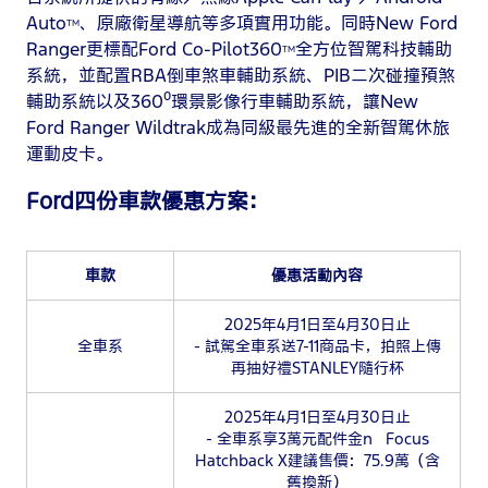
Auto
、原廠衛星導航等多項實用功能。同時New Ford
TM
Ranger更標配Ford Co-Pilot360
全方位智駕科技輔助
TM
系統，並配置RBA倒車煞車輔助系統、PIB二次碰撞預煞
輔助系統以及360⁰環景影像行車輔助系統，讓New
Ford Ranger Wildtrak成為同級最先進的全新智駕休旅
運動皮卡。
Ford四份車款優惠方案：
車款
優惠活動內容
2025年4月1日至4月30日止
全車系
- 試駕全車系送7-11商品卡，拍照上傳
再抽好禮STANLEY隨行杯
2025年4月1日至4月30日止
- 全車系享3萬元配件金n Focus
Hatchback X建議售價：75.9萬（含
舊換新）