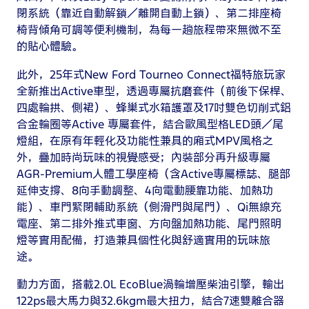
閉系統（靠近自動解鎖／離開自動上鎖）、第二排座椅
椅背傾角可調等便利機制，為每一趟旅程帶來無微不至
的貼心體驗。
此外，25年式New Ford Tourneo Connect福特旅玩家
全新推出Active車型，透過專屬抗磨套件（前後下保桿、
四處輪拱、側裙）、蜂巢式水箱護罩及17吋雙色切削式鋁
合金輪圈等Active 專屬套件，結合歐風型格LED頭／尾
燈組，在原有年輕化及功能性兼具的廂式MPV風格之
外，疊加時尚玩味的視覺感受；內裝部分再升級專屬
AGR-Premium人體工學座椅（含Active專屬標誌、腿部
延伸支撐、8向手動調整、4向電動腰靠功能、加熱功
能）、車門緊閉輔助系統（側滑門與尾門）、Qi無線充
電座、第二排外推式車窗、方向盤加熱功能、尾門照明
燈等實用配備，打造兼具個性化與舒適實用的玩味旅
途。
動力方面，搭載2.0L EcoBlue渦輪增壓柴油引擎，輸出
122ps最大馬力與32.6kgm最大扭力，結合7速雙離合器