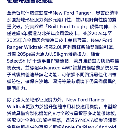
征服每趟冒險旅程
全新智駕休旅運動皮卡New Ford Ranger，忠實延續車
系強勢地形征服力與多元應用性，並以設計與性能的雙
重突破，完美詮釋「Built Ford Tough」硬悍精神，不
僅連續5年獲選為北美年度風雲皮卡，並於2024年至
2025年亦今穩居台灣進口皮卡銷售冠軍。New Ford
Ranger Wildtrak 搭載2.0L直列四缸柴油雙渦輪引擎，
具備 205ps最大馬力與51kgm強勁扭力，結合
SelectShift™十速手自排變速箱，兼具強勁動力與順暢操
駕表現，並標配Advanced 4WD智慧四輪驅動系統及電
子式後軸差速器鎖定功能，可依據不同路況最佳化四輪
循跡性，確保在沙地、濕滑等嚴苛環境下仍具備優異的
脫困能力。
除了強大全地形征服能力外，New Ford Ranger
Wildtrak更致力於提升整體車用科技應用機能。車型除
搭載具備客製化機能的8吋全彩液晶智慧多功能儀錶板，
搭配12吋全彩LCD觸控螢幕，透過SYNC
4A娛樂通訊整
®
合系統所提供的有線／無線Apple CarPlay
／Android
®