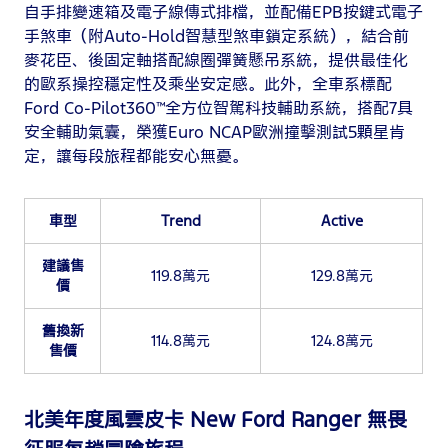
自手排變速箱及電子線傳式排檔，並配備EPB按鍵式電子
手煞車（附Auto-Hold智慧型煞車鎖定系統），結合前
麥花臣、後固定軸搭配線圈彈簧懸吊系統，提供最佳化
的歐系操控穩定性及乘坐安定感。此外，全車系標配
Ford Co-Pilot360™全方位智駕科技輔助系統，搭配7具
安全輔助氣囊，榮獲Euro NCAP歐洲撞擊測試5顆星肯
定，讓每段旅程都能安心無憂。
車型
Trend
Active
建議售
119.8萬元
129.8萬元
價
舊換新
114.8萬元
124.8萬元
售價
北美年度風雲皮卡 New Ford Ranger 無畏