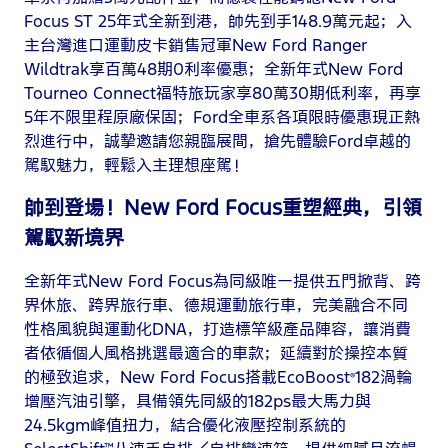
Focus ST 25年式全新到港，帥先到手148.9萬元起；入
主台灣進口運動皮卡銷售冠軍New Ford Ranger
Wildtrak享百萬48期0利率優惠；全新年式New Ford
Tourneo Connect福特旅玩家享80萬30期低利率，再享
5年不限里程原廠保固；Ford全車系各項限時優惠現正熱
烈進行中，誠摯邀請您親臨展間，搶先體驗Ford卓越的
駕馭魅力，輕鬆入主理想座駕！
帥到登場！New Ford Focus重塑經典，引領
駕馭新境界
全新年式New Ford Focus為同級唯一提供五門掀背、跨
界休旅、跨界旅行車、德規運動旅行車，完美融合不同
性格風貌與運動化DNA，打造標竿級產品陣容，讓消費
者依循個人風格挑選最適合的車款；延續對於操控本質
的極致追求，New Ford Focus搭載EcoBoost
182渦輪
®
增壓汽油引擎，具備領先同級的182ps最大馬力與
24.5kgm峰值扭力，結合優化液壓控制系統的