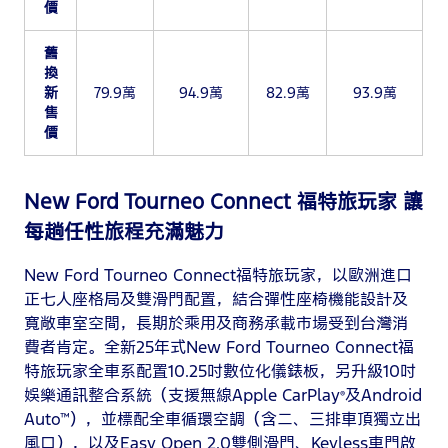
價
舊
換
新
79.9萬
94.9萬
82.9萬
93.9萬
售
價
New Ford Tourneo Connect 福特旅玩家 讓
每趟任性旅程充滿魅力
New Ford Tourneo Connect福特旅玩家，以歐洲進口
正七人座格局及雙滑門配置，結合彈性座椅機能設計及
寬敞車室空間，長期於乘用及商務承載市場受到台灣消
費者肯定。全新25年式New Ford Tourneo Connect福
特旅玩家全車系配置10.25吋數位化儀錶板，另升級10吋
娛樂通訊整合系統（支援無線Apple CarPlay
及Android
®
Auto™），並標配全車循環空調（含二、三排車頂獨立出
風口），以及Easy Open 2.0雙側滑門、Keyless車門啟