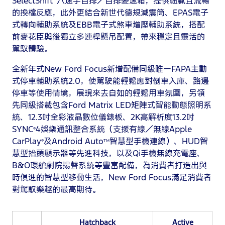
SelectShift™八速手自排／自排變速箱，提供細膩且流暢
的換檔反應，此外更結合新世代德規減震筒、EPAS電子
式轉向輔助系統及EBB電子式煞車增壓輔助系統，搭配
前麥花臣與後獨立多連桿懸吊配置，帶來穩定且靈活的
駕馭體驗。
全新年式New Ford Focus新增配備同級唯一FAPA主動
式停車輔助系統2.0，使駕駛能輕鬆應對倒車入庫、路邊
停車等使用情境，展現來去自如的輕鬆用車氛圍，另領
先同級搭載包含Ford Matrix LED矩陣式智能動態照明系
統、12.3吋全彩液晶數位儀錶板、2K高解析度13.2吋
SYNC
4娛樂通訊整合系統（支援有線／無線Apple
®
CarPlay
及Android Auto
智慧型手機連線）、HUD智
®
TM
慧型抬頭顯示器等先進科技，以及Qi手機無線充電座、
B&O環艙劇院揚聲系統等豐富配備，為消費者打造出與
時俱進的智慧型移動生活，New Ford Focus滿足消費者
對駕馭樂趣的最高期待。
Hatchback
Active